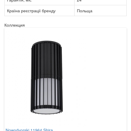
Країна реєстрації бренду
Польща
Коллекция
Nowodvorski 11964 Shira
N