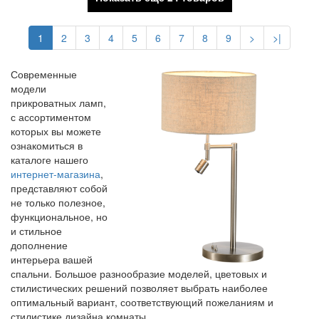
1
2
3
4
5
6
7
8
9
>
>|
Современные
модели
прикроватных ламп,
с ассортиментом
которых вы можете
ознакомиться в
каталоге нашего
интернет-магазина
,
представляют собой
не только полезное,
функциональное, но
и стильное
дополнение
интерьера вашей
спальни. Большое разнообразие моделей, цветовых и
стилистических решений позволяет выбрать наиболее
оптимальный вариант, соответствующий пожеланиям и
стилистике дизайна комнаты.