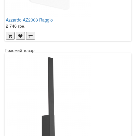
Azzardo AZ2963 Raggio
A
2 746 грн.
2
Похожий товар