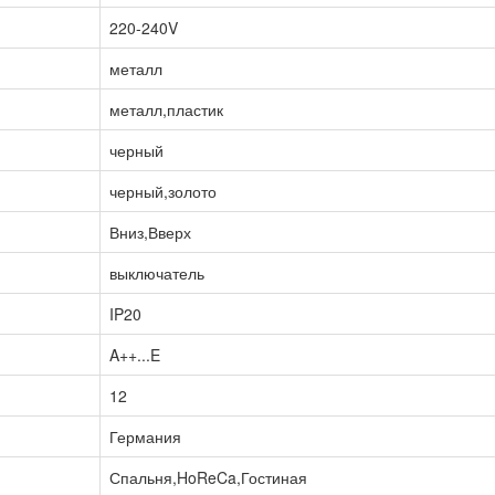
220-240V
металл
металл,пластик
черный
черный,золото
Вниз,Вверх
выключатель
IP20
A++...E
12
Германия
Спальня,HoReCa,Гостиная