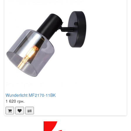
Wunderlicht MF2170-11BK
Z
1 620 грн.
4