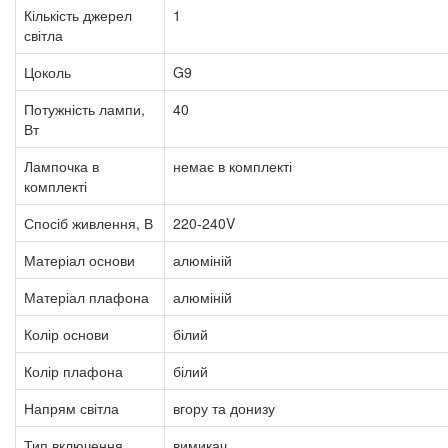
Кількість джерел
1
світла
Цоколь
G9
Потужність лампи,
40
Вт
Лампочка в
немає в комплекті
комплекті
Спосіб живлення, В
220-240V
Матеріал основи
алюміній
Матеріал плафона
алюміній
Колір основи
білий
Колір плафона
білий
Напрям світла
вгору та донизу
Тип включення
вимикач