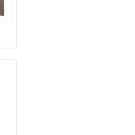
Azzardo AZ2769 Sane
Azzardo AZ2766 Sane
1 504 грн.
1 035 грн.
В кошик
В кошик