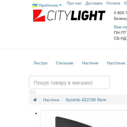
Про нас
Доставка
Оплата
О
Українська
0 800 
Безкош
Вам пе
ПН-ПТ
СБ-НД
Люстри
Стельове
Настінне
Настільне
Настінне
Azzardo AZ2768 Sane