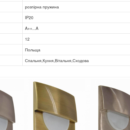
розпірна пружина
IP20
A++...A
12
Польща
Спальня,Кухня,Вітальня,Сходова