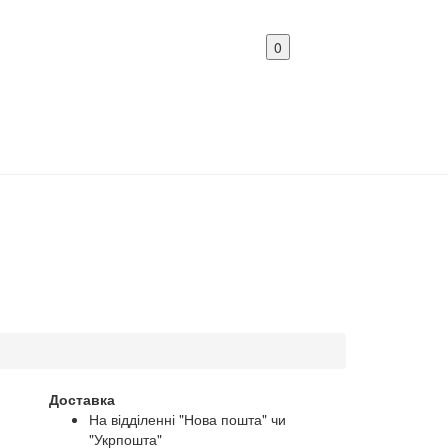
0
Доставка
На відділенні "Нова пошта" чи
"Укрпошта"