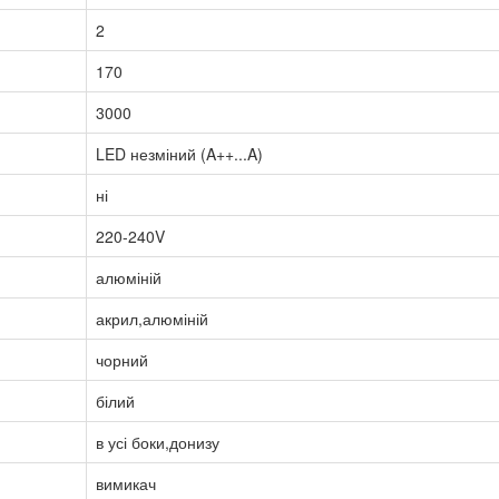
2
170
3000
LED незміний (A++...A)
ні
220-240V
алюміній
акрил,алюміній
чорний
білий
в усі боки,донизу
вимикач