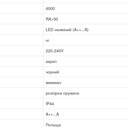
4000
RA>90
LED незміний (A++...A)
ні
220-240V
акрил
чорний
вимикач
розпірна пружина
IP44
A++...A
Польща