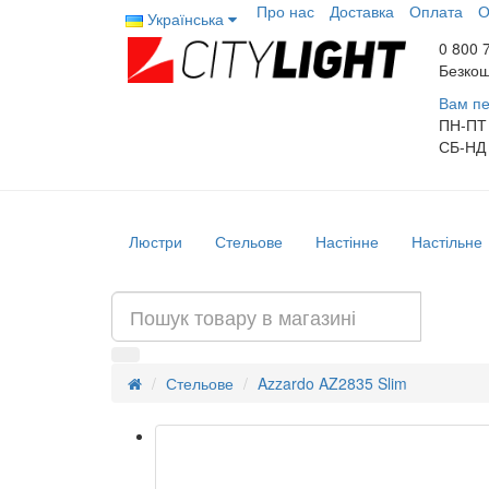
Про нас
Доставка
Оплата
О
Українська
0 800 
Безкош
Вам пе
ПН-ПТ
СБ-НД
Люстри
Стельове
Настінне
Настільне
Стельове
Azzardo AZ2835 Slim