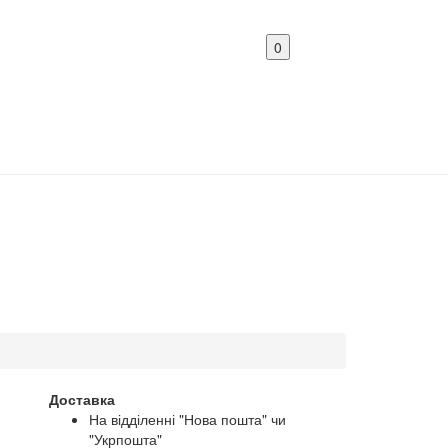
0
Доставка
На відділенні "Нова пошта" чи
"Укрпошта"