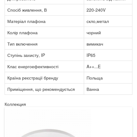
Спосіб живлення, В
220-240V
Матеріал плафона
скло,метал
Колір плафона
чорний
Тип включення
вимикач
Ступінь захисту, IP
IP65
Клас енергоефективності
A++...E
Країна реєстрації бренду
Польща
Приміщення, що рекомендується
Ванна
Коллекция