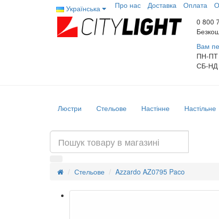
Про нас
Доставка
Оплата
О
Українська
0 800 
Безкош
Вам пе
ПН-ПТ
СБ-НД
Люстри
Стельове
Настінне
Настільне
Стельове
Azzardo AZ0795 Paco