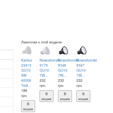
Лампочки к этой модели
Kanlux
Nowodvorski
Nowodvorski
Nowodvorski
23413
9178
8348
8347
GU10
GU10
GU10
GU10
9W
7W...
7W...
7W...
6000К
232
232
232
Tedi...
грн.
грн.
грн.
186
В
В
В
грн.
кошик
кошик
кошик
В
кошик