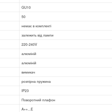
GU10
50
немає в комплекті
залежить від лампи
220-240V
алюміній
алюміній
вимикач
розпірна пружина
IP23
Поворотний плафон
A++...E