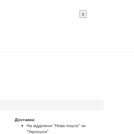
0
Доставка
На відділенні "Нова пошта" чи
"Укрпошта"