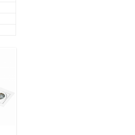
Azzardo AZ0803 Paco
Azzardo AZ0797 Paco
2 415 грн.