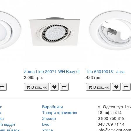
Zuma Line 20071-WH Boxy dl
Trio 650100131 Jura
2 095 грн.
423 грн.
В кошик
В кошик
с
Виробники
м. Одеса вул. Іл
а
Товари зі знижкою
18, офіс 414
ка
Знижки
0 800
750 819
й відділ
Блог
048
709 71 14
ній зв’язок
Угода
info@citylight.co