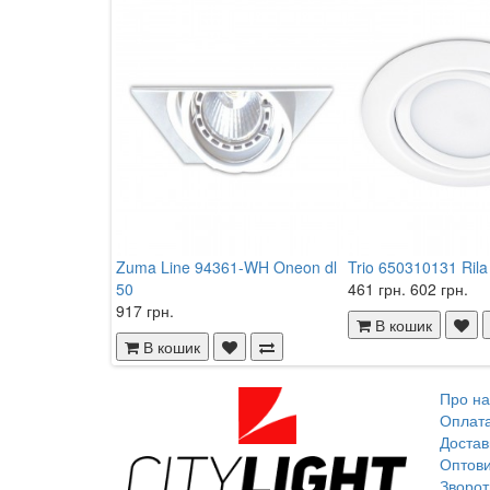
Zuma Line 94361-WH Oneon dl
Trio 650310131 Rila
50
461 грн.
602 грн.
917 грн.
В кошик
В кошик
Про на
Оплат
Достав
Оптови
Зворот