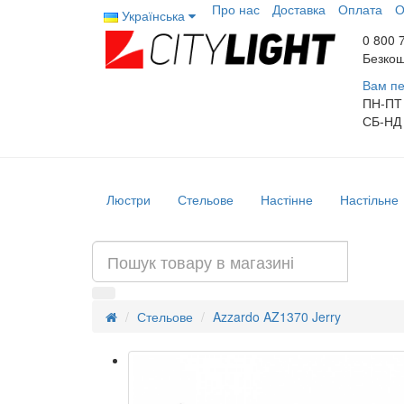
Про нас
Доставка
Оплата
О
Українська
0 800 
Безкош
Вам пе
ПН-ПТ
СБ-НД
Люстри
Стельове
Настінне
Настільне
Стельове
Azzardo AZ1370 Jerry