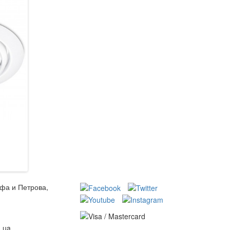
Azzardo AZ1386 Nino 2
Trio 650610331 Zagros
(FH31432S WH/ALU)
2 162 грн.
3 772 грн.
3 795 грн.
В кошик
В кошик
ьфа и Петрова,
m.ua