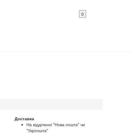
0
Доставка
На відділенні "Нова пошта" чи
"Укрпошта"