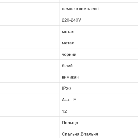
немає в комплекті
220-240V
метал
метал
чорний
білий
вимикач
IP20
A++...E
12
Польща
Спальня,Вітальня