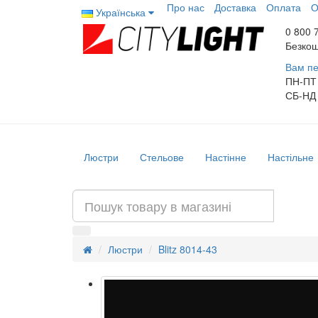
Про нас
Доставка
Оплата
О
Українська
0 800 
Безкош
Вам пе
ПН-ПТ
СБ-НД
Люстри
Стельове
Настінне
Настільне
Люстри
Blitz 8014-43