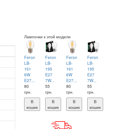
Лампочки к этой модели
Feron
Feron
Feron
Feron
LB-
LB-
LB-
LB-
161
195
161
195
6W
E27
6W
E27
E27...
7W...
E27...
7W...
80
55
80
55
грн.
грн.
грн.
грн.
В
В
В
В
кошик
кошик
кошик
кошик