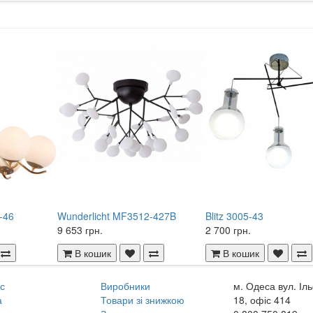
-46
Wunderlicht MF3512-427B
Blitz 3005-43
9 653 грн.
2 700 грн.
В кошик
В кошик
с
Виробники
м. Одеса вул. Іл
а
Товари зі знижкою
18, офіс 414