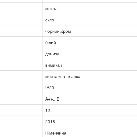
метал
скло
чорний,хром
білий
донизу
вимикач
монтажна планка
IP20
A++...E
12
2018
Німеччина