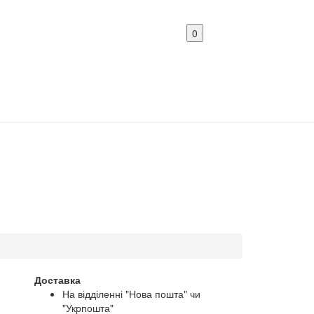
0
Доставка
На відділенні "Нова пошта" чи
"Укрпошта"