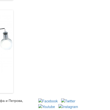
Wunderlicht MF6788-46
Wunderlicht KK5772-43
7 088 грн.
3 679 грн.
В кошик
В кошик
ьфа и Петрова,