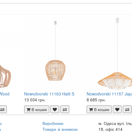
 Wood
Nowodvorski 11163 Haiti S
Nowodvorski 11157 Jap
13 034 грн.
8 685 грн.
В кошик
В кошик
с
Виробники
м. Одеса вул. Іл
а
Товари зі знижкою
18, офіс 414