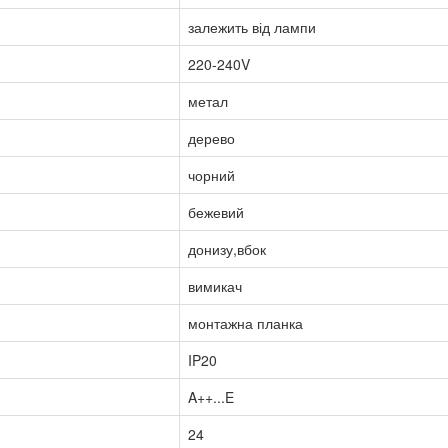
залежить від лампи
220-240V
метал
дерево
чорний
бежевий
донизу,вбок
вимикач
монтажна планка
IP20
A++...E
24