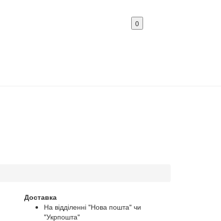
0
Доставка
На відділенні "Нова пошта" чи
"Укрпошта"