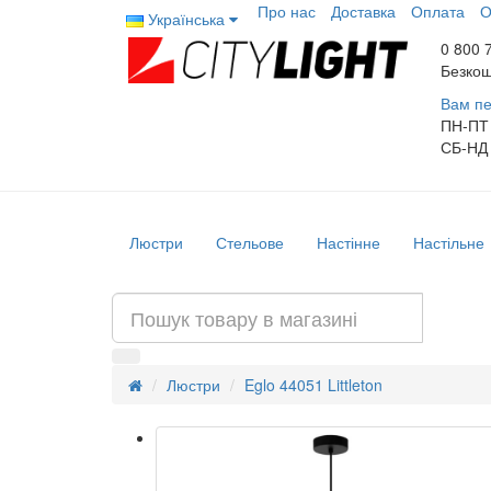
Про нас
Доставка
Оплата
О
Українська
0 800 
Безкош
Вам пе
ПН-ПТ
СБ-НД
Люстри
Стельове
Настінне
Настільне
Люстри
Eglo 44051 Littleton