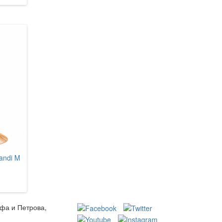
andi M
Nowodvorski 11396 Havana M
Nowodvorski 11395 Havana
8 105 грн.
6 800 грн.
В кошик
В кошик
ьфа и Петрова,