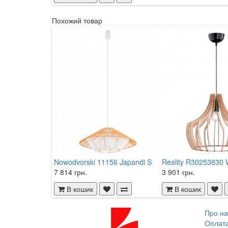
Похожий товар
Nowodvorski 11156 Japandi S
Reality R30253830
7 814 грн.
3 901 грн.
В кошик
В кошик
Про на
Оплат