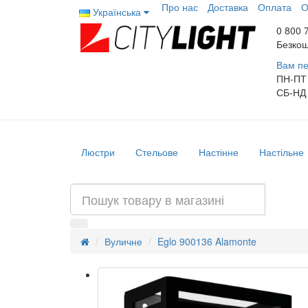
Про нас
Доставка
Оплата
О
Українська
0 800 
Безкош
Вам пе
ПН-ПТ
СБ-НД
Люстри
Стельове
Настінне
Настільне
Вуличне
Eglo 900136 Alamonte