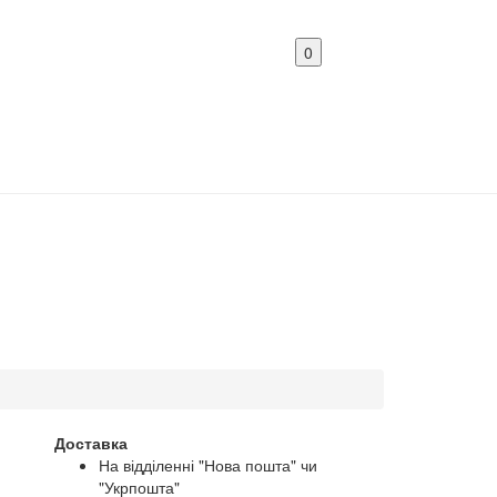
0
Доставка
На відділенні "Нова пошта" чи
"Укрпошта"