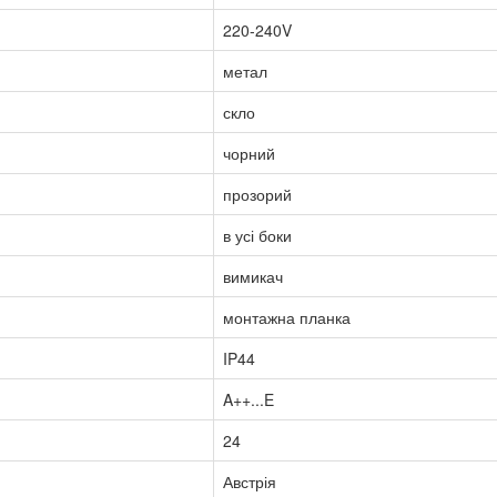
220-240V
метал
скло
чорний
прозорий
в усі боки
вимикач
монтажна планка
IP44
A++...E
24
Австрія