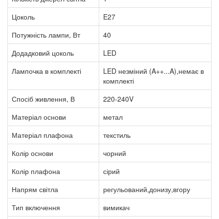
Цоколь
E27
Потужність лампи, Вт
40
Додадковий цоколь
LED
Лампочка в комплекті
LED незміний (A++...A),немає в
комплекті
Спосіб живлення, В
220-240V
Матеріал основи
метал
Матеріал плафона
текстиль
Колір основи
чорний
Колір плафона
сірий
Напрям світла
регульований,донизу,вгору
Тип включення
вимикач