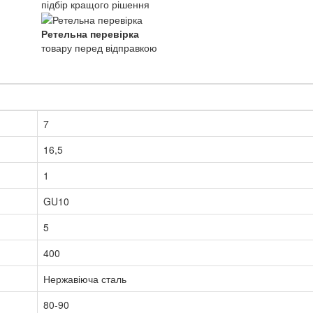
підбір кращого рішення
Ретельна перевірка
товару перед відправкою
7
16,5
1
GU10
5
400
Нержавіюча сталь
80-90