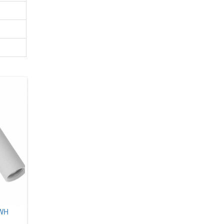
 WH
Zuma Line W0461-01A-S8S8
Nordlux 47141001 Texas
Loya
1 854 грн.