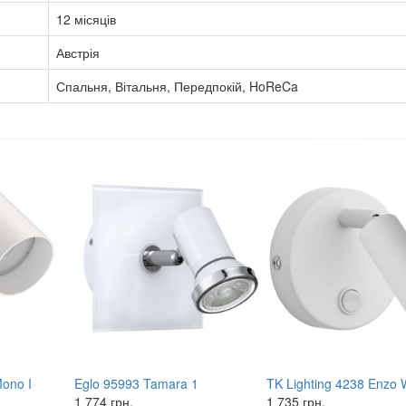
12 місяців
Австрія
Спальня, Вітальня, Передпокій, HoReCa
ono I
Eglo 95993 Tamara 1
TK Lighting 4238 Enzo
1 774 грн.
1 735 грн.