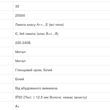
35
25000
Лампа класу А++...Е (всі типи)
Є, led лампа (клас A++...A)
220-240В
Метал
Метал
Глянцевий хром, Білий
Білий
Від вбудованого вимикача
IP20 (Пил: ≥ 12,5 мм Волога: немає захисту)
A+