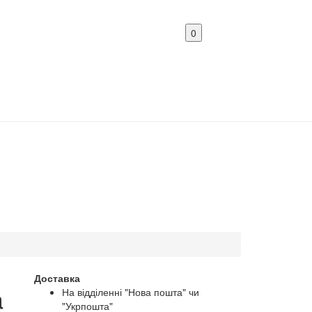
0
Доставка
a
На відділенні "Нова пошта" чи
"Укрпошта"