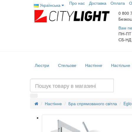
Про нас
Доставка
Оплата
О
Українська
0 800 
Безкош
Вам пе
ПН-ПТ
СБ-НД
Люстри
Стельове
Настінне
Настільне
Настінне
Бра спрямованого світла
Eglo