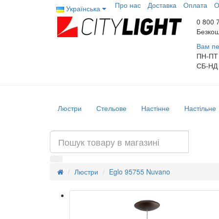
Про нас
Доставка
Оплата
О
Українська
0 800 
Безкош
Вам пе
ПН-ПТ
СБ-НД
Люстри
Стельове
Настінне
Настільне
Люстри
Eglo 95755 Nuvano