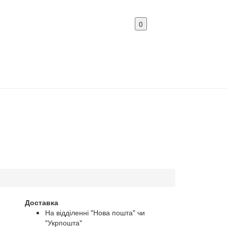
0
Доставка
На відділенні "Нова пошта" чи
"Укрпошта"