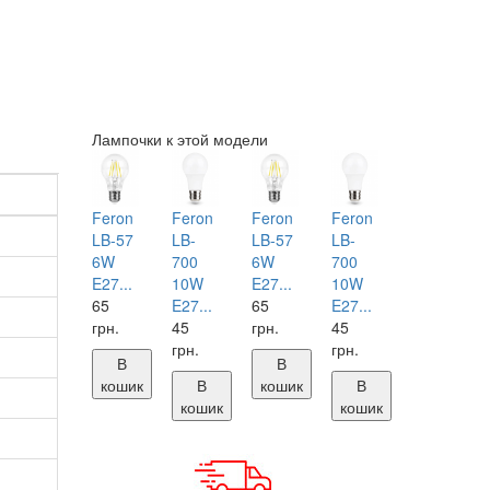
Лампочки к этой модели
Feron
Feron
Feron
Feron
LB-57
LB-
LB-57
LB-
6W
700
6W
700
E27...
10W
E27...
10W
65
E27...
65
E27...
грн.
45
грн.
45
грн.
грн.
В
В
кошик
В
кошик
В
кошик
кошик