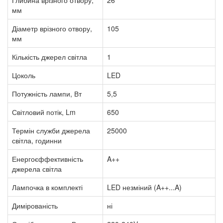
мм
Діаметр врізного отвору,
105
мм
Кількість джерел світла
1
Цоколь
LED
Потужність лампи, Вт
5,5
Світловий потік, Lm
650
Термін служби джерела
25000
світла, годинни
Енергоєффективність
A++
джерела світла
Лампочка в комплекті
LED незміний (A++...A)
Димірованість
ні