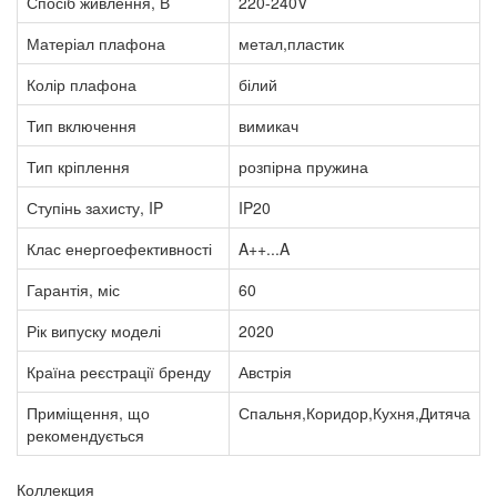
Спосіб живлення, В
220-240V
Матеріал плафона
метал,пластик
Колір плафона
білий
Тип включення
вимикач
Тип кріплення
розпірна пружина
Ступінь захисту, IP
IP20
Клас енергоефективності
A++...A
Гарантія, міс
60
Рік випуску моделі
2020
Країна реєстрації бренду
Австрія
Приміщення, що
Спальня,Коридор,Кухня,Дитяча
рекомендується
Коллекция