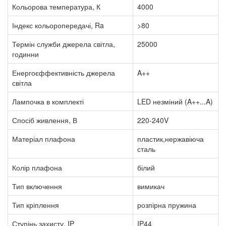
Кольорова температура, К
4000
Індекс кольоропередачі, Ra
>80
Термін служби джерела світла,
25000
годинни
Енергоєффективність джерела
A++
світла
Лампочка в комплекті
LED незміний (A++...A)
Спосіб живлення, В
220-240V
Матеріал плафона
пластик,нержавіюча
сталь
Колір плафона
білий
Тип включення
вимикач
Тип кріплення
розпірна пружина
Ступінь захисту, IP
IP44