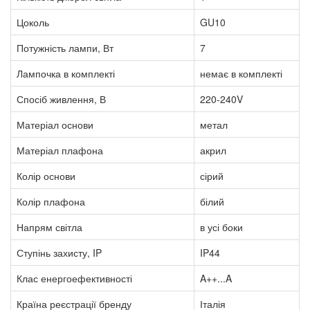
Цоколь
GU10
Потужність лампи, Вт
7
Лампочка в комплекті
немає в комплекті
Спосіб живлення, В
220-240V
Матеріал основи
метал
Матеріал плафона
акрил
Колір основи
сірий
Колір плафона
білий
Напрям світла
в усі боки
Ступінь захисту, IP
IP44
Клас енергоефективності
A++...A
Країна реєстрації бренду
Італія