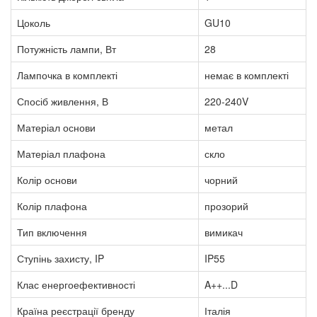
Цоколь
GU10
Потужність лампи, Вт
28
Лампочка в комплекті
немає в комплекті
Спосіб живлення, В
220-240V
Матеріал основи
метал
Матеріал плафона
скло
Колір основи
чорний
Колір плафона
прозорий
Тип включення
вимикач
Ступінь захисту, IP
IP55
Клас енергоефективності
A++...D
Країна реєстрації бренду
Італія