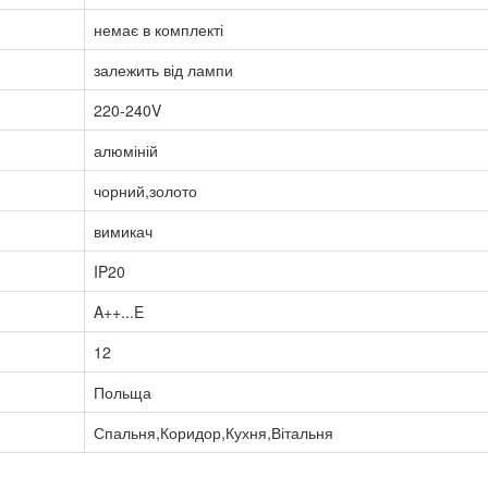
немає в комплекті
залежить від лампи
220-240V
алюміній
чорний,золото
вимикач
IP20
A++...E
12
Польща
Спальня,Коридор,Кухня,Вітальня