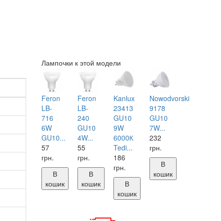
Лампочки к этой модели
Feron
Feron
Kanlux
Nowodvorski
LB-
LB-
23413
9178
716
240
GU10
GU10
6W
GU10
9W
7W...
GU10...
4W...
6000К
232
57
55
Tedi...
грн.
грн.
грн.
186
В
грн.
В
В
кошик
кошик
кошик
В
кошик