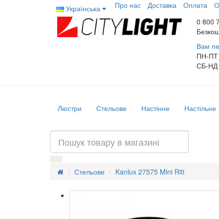
Про нас
Доставка
Оплата
О
Українська
0 800 
Безкош
Вам пе
ПН-ПТ
СБ-НД
Люстри
Стельове
Настінне
Настільне
Стельове
Kanlux 27575 Mini Riti