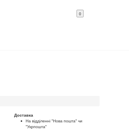
0
Доставка
На відділенні "Нова пошта" чи
"Укрпошта"