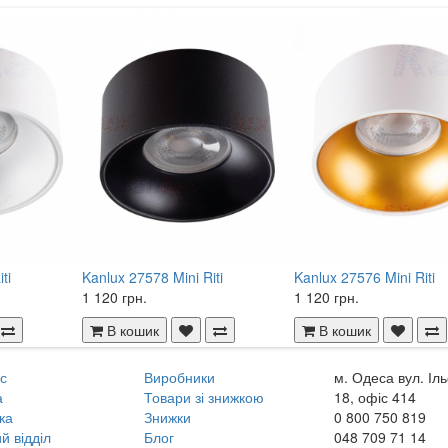
ti
Kanlux 27578 Mini Riti
Kanlux 27576 Mini Riti
1 120 грн.
1 120 грн.
В кошик
В кошик
с
Виробники
м. Одеса вул. Іл
а
Товари зі знижкою
18, офіс 414
ка
Знижки
0 800
750 819
й відділ
Блог
048
709 71 14