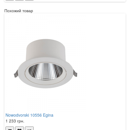
Похожий товар
Nowodvorski 10556 Egina
K
1 233 грн.
8