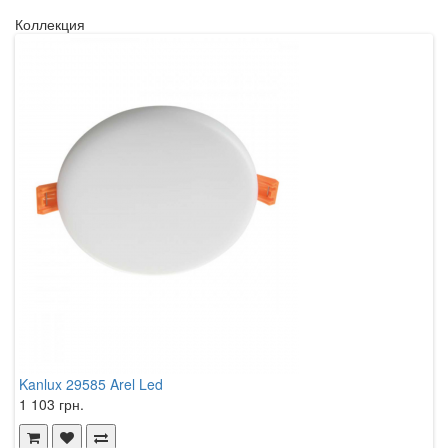
Коллекция
Kanlux 29585 Arel Led
K
1 103 грн.
5