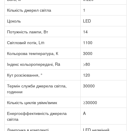
Кількість джерел світла
1
Цоколь
LED
Потужність лампи, Вт
14
Світловий потік, Lm
1100
Кольорова температура, К
3000
Індекс кольоропередачі, Ra
>80
Кут розсіювання, °
120
Термін служби джерела світла,
30000
годинни
Кількість циклів увімк/вимк
≥30000
Енергоєффективність джерела
A
світла
Лампочка в комплекті
LED незміний