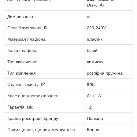
(A++...A)
Димірованість
ні
Спосіб живлення, В
220-240V
Матеріал плафона
пластик
Колір плафона
білий
Тип включення
вимикач
Тип кріплення
розпірна пружина
Ступінь захисту, IP
IP65
Клас енергоефективності
A++...A
Гарантія, міс
12
Країна реєстрації бренду
Польща
Приміщення, що рекомендується
Ванна