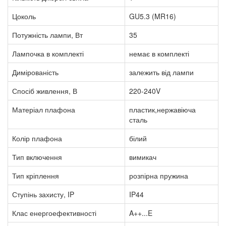
Цоколь
GU5.3 (MR16)
Потужність лампи, Вт
35
Лампочка в комплекті
немає в комплекті
Димірованість
залежить від лампи
Спосіб живлення, В
220-240V
Матеріал плафона
пластик,нержавіюча
сталь
Колір плафона
білий
Тип включення
вимикач
Тип кріплення
розпірна пружина
Ступінь захисту, IP
IP44
Клас енергоефективності
A++...E