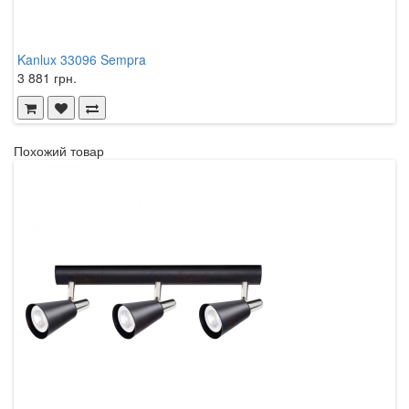
Kanlux 33096 Sempra
K
3 881 грн.
2
Похожий товар