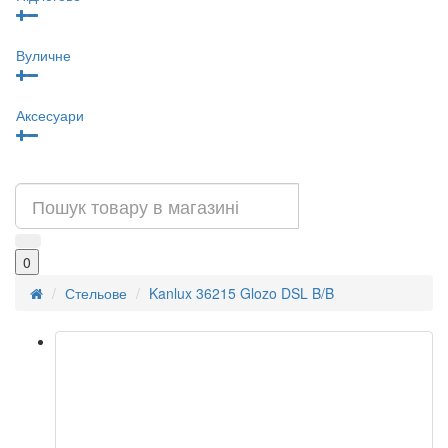
Вуличне
Аксесуари
0
Стельове
Kanlux 36215 Glozo DSL B/B