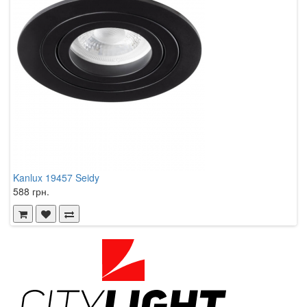
Kanlux 19457 Seidy
K
588 грн.
5