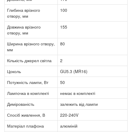
Глибина врізного
100
отвору, мм
Довжина врізного
155
отвору, мм
Ширина врізного отвору,
80
мм
Кількість джерел світла
2
Цоколь
GU5.3 (MR16)
Потужність лампи, Вт
50
Лампочка в комплекті
немає в комплекті
Димірованість
залежить від лампи
Спосіб живлення, В
220-240V
Матеріал плафона
алюміній