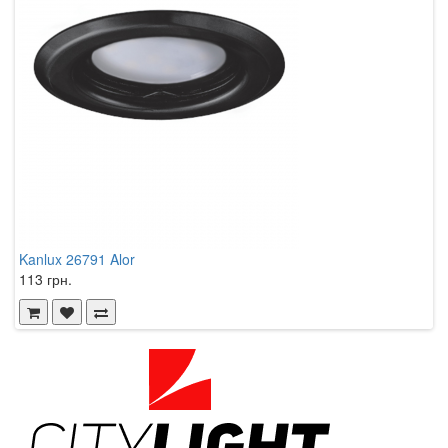
Kanlux 26791 Alor
K
113 грн.
1