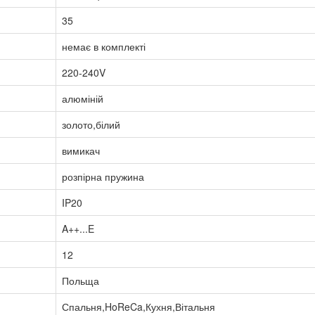
35
немає в комплекті
220-240V
алюміній
золото,білий
вимикач
розпірна пружина
IP20
A++...E
12
Польща
Спальня,HoReCa,Кухня,Вітальня