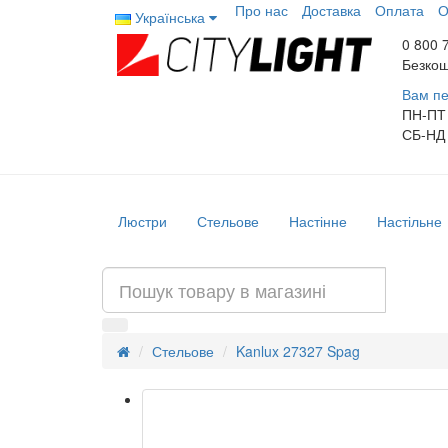
Про нас
Доставка
Оплата
О
Українська
0 800 
Безкош
Вам пе
ПН-ПТ
СБ-НД
Люстри
Стельове
Настінне
Настільне
Стельове
Kanlux 27327 Spag