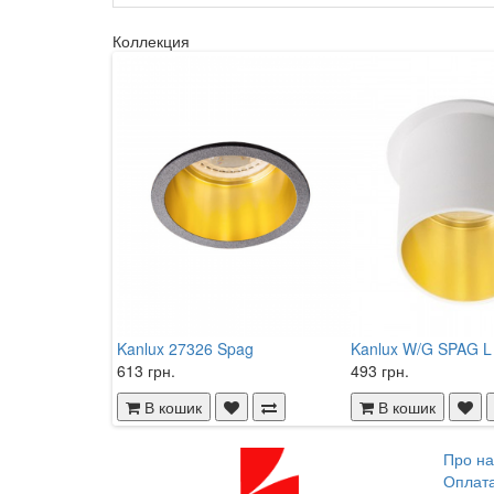
Коллекция
Kanlux 27326 Spag
Kanlux W/G SPAG L
613 грн.
493 грн.
В кошик
В кошик
Про на
Оплат