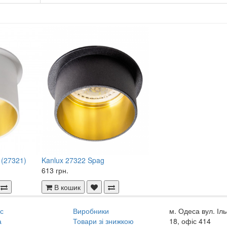
 (27321)
Kanlux 27322 Spag
613 грн.
В кошик
с
Виробники
м. Одеса вул. Іл
а
Товари зі знижкою
18, офіс 414