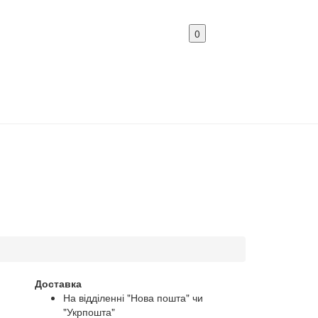
0
Доставка
На відділенні "Нова пошта" чи
"Укрпошта"