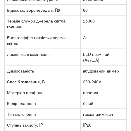
Індекс кольоропередачі, Ra
80
Термін служби джерела світла,
25000
годинни
Енергоєффективність джерела
A+
світла
Лампочка в комплекті
LED незміний
(A++...A)
Димірованість
вбудований димер
Спосіб живлення, В
220-240V
Матеріал плафона
пластик
Колір плафона
білий
Тип включення
гаджет,вимикач
Ступінь захисту, IP
IP20