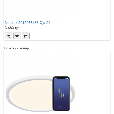
Nordlux 2015066133 Oja 29
N
3 483 грн.
4
Похожий товар