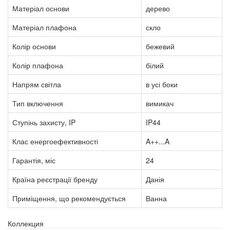
Матеріал основи
дерево
Матеріал плафона
скло
Колір основи
бежевий
Колір плафона
білий
Напрям світла
в усі боки
Тип включення
вимикач
Ступінь захисту, IP
IP44
Клас енергоефективності
A++...A
Гарантія, міс
24
Країна реєстрації бренду
Данія
Приміщення, що рекомендується
Ванна
Коллекция