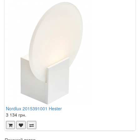
Nordlux 2015391001 Hester
N
3 134 грн.
3
Похожий товар