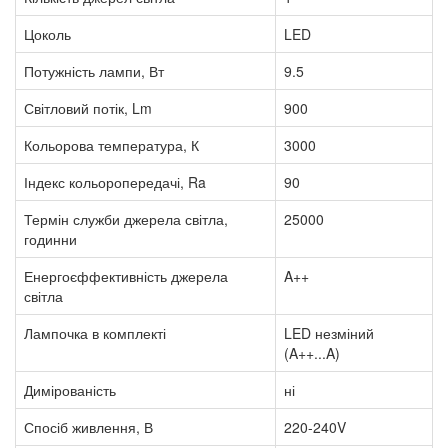
Цоколь
LED
Потужність лампи, Вт
9.5
Світловий потік, Lm
900
Кольорова температура, К
3000
Індекс кольоропередачі, Ra
90
Термін служби джерела світла,
25000
годинни
Енергоєффективність джерела
A++
світла
Лампочка в комплекті
LED незміний
(A++...A)
Димірованість
ні
Спосіб живлення, В
220-240V