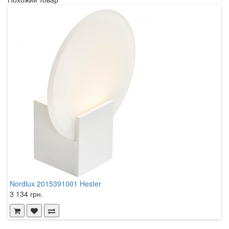
Nordlux 2015391001 Hester
N
3 134 грн.
3