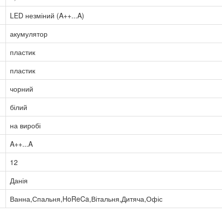
LED незміний (A++...A)
акумулятор
пластик
пластик
чорний
білий
на виробі
A++...A
12
Данія
Ванна,Спальня,HoReCa,Вітальня,Дитяча,Офіс