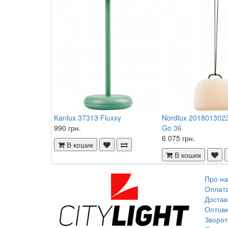
Kanlux 37313 Fluxxy
Nordlux 2018013023 
990 грн.
Go 36
6 075 грн.
В кошик
В кошик
Про на
Оплат
Достав
Оптови
Зворот