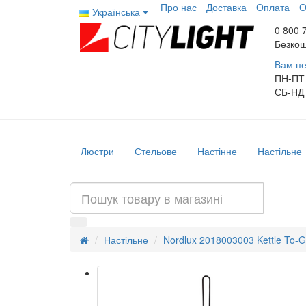
Про нас
Доставка
Оплата
О
Українська
0 800 
Безкош
Вам пе
ПН-ПТ
СБ-НД
Люстри
Стельове
Настінне
Настільне
Настільне
Nordlux 2018003003 Kettle To-