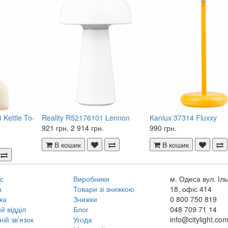
Kettle To-
Reality R52176101 Lennon
Kanlux 37314 Fluxxy
921 грн.
2 914 грн.
990 грн.
В кошик
В кошик
с
Виробники
м. Одеса вул. Іл
а
Товари зі знижкою
18, офіс 414
ка
Знижки
0 800
750 819
й відділ
Блог
048
709 71 14
ній зв’язок
Угода
info@citylight.co