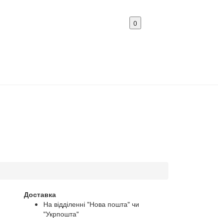
0
Доставка
На відділенні "Нова пошта" чи
"Укрпошта"