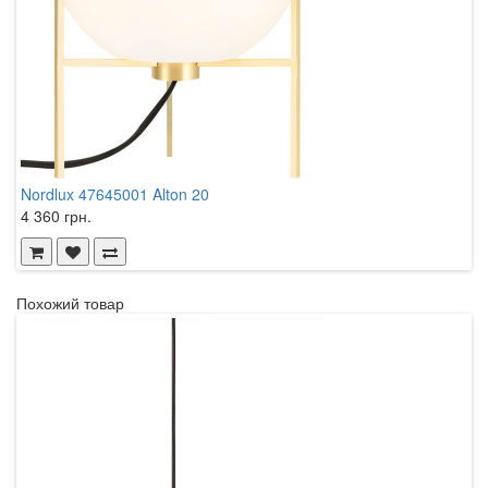
Nordlux 47645001 Alton 20
N
4 360 грн.
5
Похожий товар