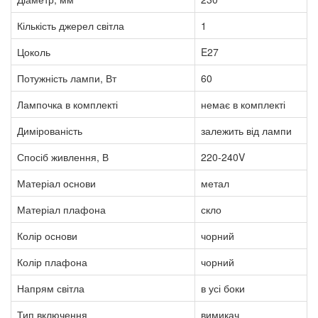
Кількість джерел світла
1
Цоколь
E27
Потужність лампи, Вт
60
Лампочка в комплекті
немає в комплекті
Димірованість
залежить від лампи
Спосіб живлення, В
220-240V
Матеріал основи
метал
Матеріал плафона
скло
Колір основи
чорний
Колір плафона
чорний
Напрям світла
в усі боки
Тип включення
вимикач