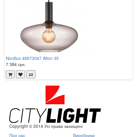
Nordlux 48973047 Alton 35
N
7 384 грн.
5
Copyright © 2014 Усі права захищені
Про нас
Виробники