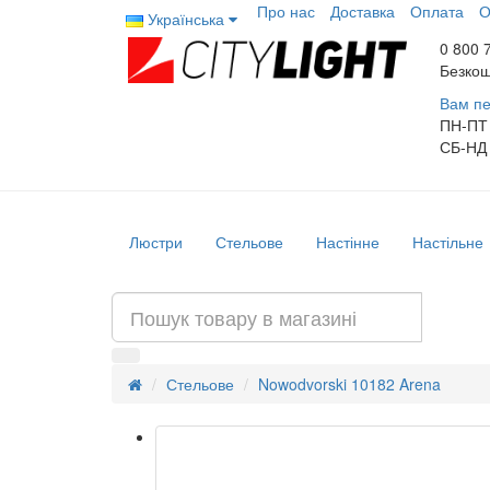
Про нас
Доставка
Оплата
О
Українська
0 800 
Безкош
Вам пе
ПН-ПТ
СБ-НД
Люстри
Стельове
Настінне
Настільне
Стельове
Nowodvorski 10182 Arena