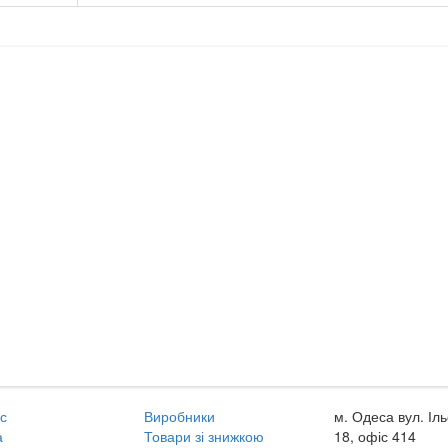
с
Виробники
м. Одеса вул. Іл
а
Товари зі знижкою
18, офіс 414