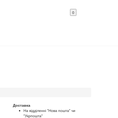
0
Доставка
На відділенні "Нова пошта" чи
"Укрпошта"