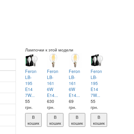
Лампочки к этой модели
Feron
Feron
Feron
Feron
LB-
LB-
LB-
LB-
195
161
161
195
E14
6W
6W
E14
7W...
E14...
E14...
7W...
55
630
69
55
грн.
грн.
грн.
грн.
В
В
В
В
кошик
кошик
кошик
кошик