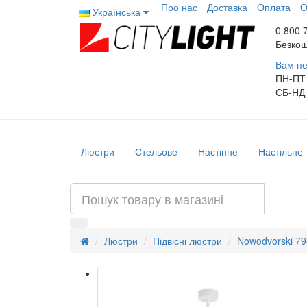
Про нас
Доставка
Оплата
О
Українська
0 800 
Безкош
Вам пе
ПН-ПТ
СБ-НД
Люстри
Стельове
Настінне
Настільне
Люстри
Підвісні люстри
Nowodvorski 79