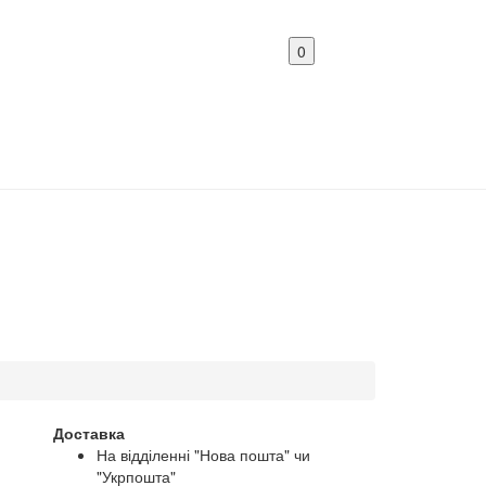
0
Доставка
На відділенні "Нова пошта" чи
"Укрпошта"