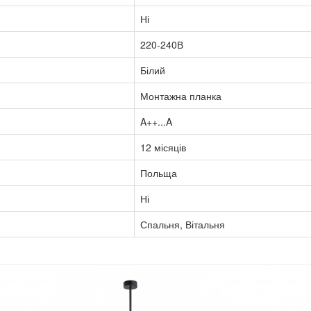
Ні
220-240В
Білий
Монтажна планка
A++...A
12 місяців
Польща
Ні
Спальня, Вітальня