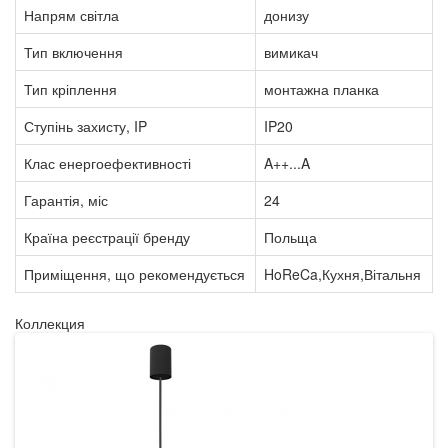
Напрям світла
донизу
Тип включення
вимикач
Тип кріплення
монтажна планка
Ступінь захисту, IP
IP20
Клас енергоефективності
A++...A
Гарантія, міс
24
Країна реєстрації бренду
Польща
Приміщення, що рекомендується
HoReCa,Кухня,Вітальня
Коллекция