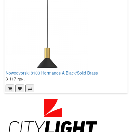
Nowodvorski 8103 Hermanos A Black/Solid Brass
N
3 117 грн.
3