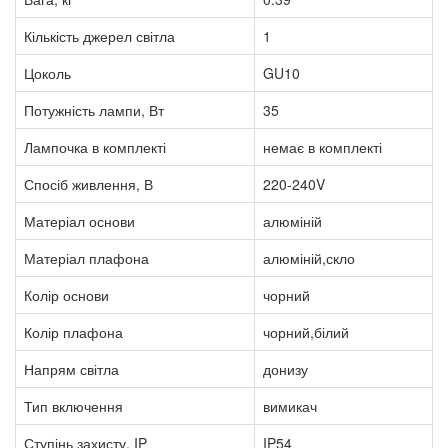
Кількість джерел світла
1
Цоколь
GU10
Потужність лампи, Вт
35
Лампочка в комплекті
немає в комплекті
Спосіб живлення, В
220-240V
Матеріал основи
алюміній
Матеріал плафона
алюміній,скло
Колір основи
чорний
Колір плафона
чорний,білий
Напрям світла
донизу
Тип включення
вимикач
Ступінь захисту, IP
IP54