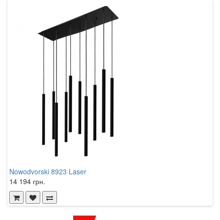
Nowodvorski 8923 Laser
N
14 194 грн.
3