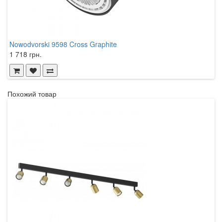
Nowodvorski 9598 Cross Graphite
N
1 718 грн.
3
Похожий товар