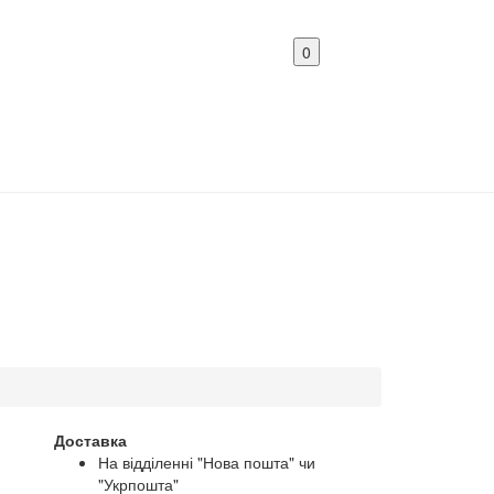
0
Доставка
На відділенні "Нова пошта" чи
"Укрпошта"