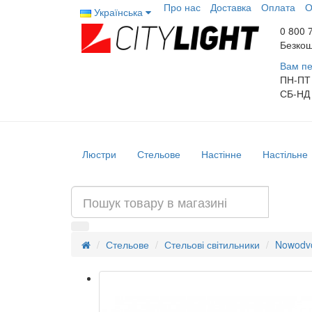
Про нас
Доставка
Оплата
О
Українська
0 800 
Безкош
Вам пе
ПН-ПТ
СБ-НД
Люстри
Стельове
Настінне
Настільне
Стельове
Стельові світильники
Nowodvo