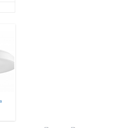
a
Eglo 97783 Romao 3
Reality R62732800 Achat
17 584 грн.
1 786 грн.
В кошик
В кошик