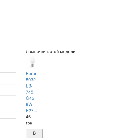
Лампочки к этой модели
Feron
5032
LB-
745
G45
6W
E27...
46
грн.
В