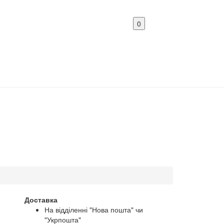
0
Доставка
На відділенні "Нова пошта" чи
"Укрпошта"