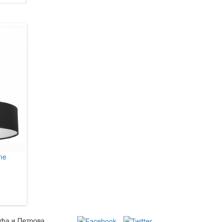
ne
Nowodvorski 6390 Viviane
8 395 грн.
В кошик
ьфа и Петрова,