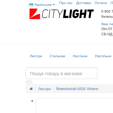
Про нас
Доставка
Оплата
О
Українська
0 800 
Безкош
Вам пе
ПН-ПТ
СБ-НД
Люстри
Стельове
Настінне
Настільне
Люстри
Nowodvorski 6532 Viviane