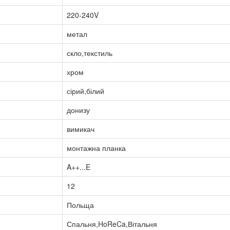
220-240V
метал
скло,текстиль
хром
сірий,білий
донизу
вимикач
монтажна планка
A++...E
12
Польща
Спальня,HoReCa,Вітальня