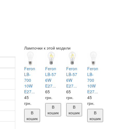
Лампочки к этой модели
Feron
Feron
Feron
Feron
LB-
LB-57
LB-57
LB-
700
6W
6W
700
10W
E27...
E27...
10W
E27...
65
65
E27...
45
грн.
грн.
45
грн.
грн.
В
В
В
кошик
кошик
В
кошик
кошик