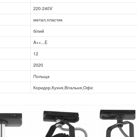
220-240V
метал,пластик
білий
A++...E
12
2020
Польща
Коридор,Кухня,Вітальня,Офіс