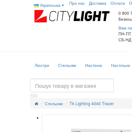
Про нас
Доставка
Оплата
О
Українська
0 800 
Безкош
Вам пе
ПН-ПТ
СБ-НД
Люстри
Стельове
Настінне
Настільне
Стельове
Tk Lighting 4040 Tracer