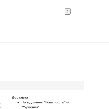
0
Доставка
k
На відділенні "Нова пошта" чи
"Укрпошта"