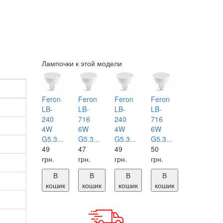
Лампочки к этой модели
Feron
Feron
Feron
Feron
LB-
LB-
LB-
LB-
240
716
240
716
4W
6W
4W
6W
G5.3...
G5.3...
G5.3...
G5.3...
49
47
49
50
грн.
грн.
грн.
грн.
В
В
В
В
кошик
кошик
кошик
кошик