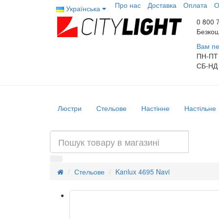
Про нас
Доставка
Оплата
О
Українська
0 800 
Безкош
Вам пе
ПН-ПТ
СБ-НД
Люстри
Стельове
Настінне
Настільне
Стельове
Kanlux 4695 Navi