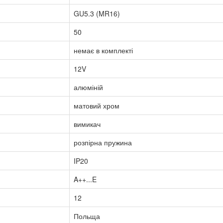
GU5.3 (MR16)
50
немає в комплекті
12V
алюміній
матовий хром
вимикач
розпірна пружина
IP20
A++...E
12
Польща