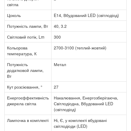
світла
Цоколь
E14, Вбудований LED (світлодіод)
Потужність лампи, Вт
40, 3.2
Світловий потік, Lm
300
Кольорова
2700-3100 (теплий-жовтий)
температура, К
Потужність
Метал
додатковой лампи,
Вт
Кут розсіювання, °
27
Енергоєффективність
Накалювання, Енергозберігаюча,
джерела світла
Світлодіодна, Вбудований LED
(світлодіод)
Лампочка в комплекті
Ні, Є, у комплекті вбудовані
світлодіоди (LED)