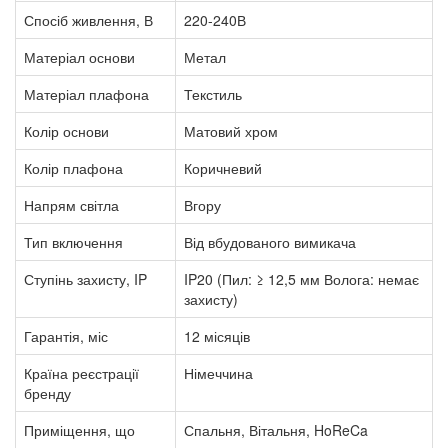
Спосіб живлення, В
220-240В
Матеріал основи
Метал
Матеріал плафона
Текстиль
Колір основи
Матовий хром
Колір плафона
Коричневий
Напрям світла
Вгору
Тип включення
Від вбудованого вимикача
Ступінь захисту, IP
IP20 (Пил: ≥ 12,5 мм Волога: немає
захисту)
Гарантія, міс
12 місяців
Країна реєстрації
Німеччина
бренду
Приміщення, що
Спальня, Вітальня, HoReCa