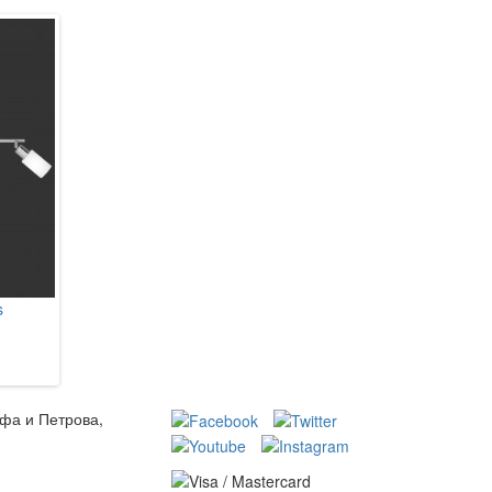
s
Reality R80912087 Paris
1 175 грн.
В кошик
ьфа и Петрова,