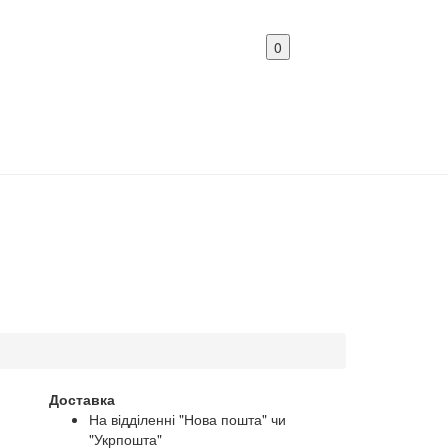
0
Доставка
На відділенні "Нова пошта" чи
"Укрпошта"