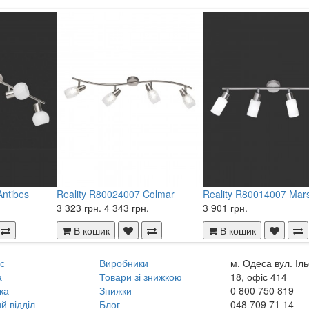
Antibes
Reality R80024007 Colmar
Reality R80014007 Mar
3 323 грн.
4 343 грн.
3 901 грн.
В кошик
В кошик
с
Виробники
м. Одеса вул. Іл
а
Товари зі знижкою
18, офіс 414
ка
Знижки
0 800
750 819
й відділ
Блог
048
709 71 14