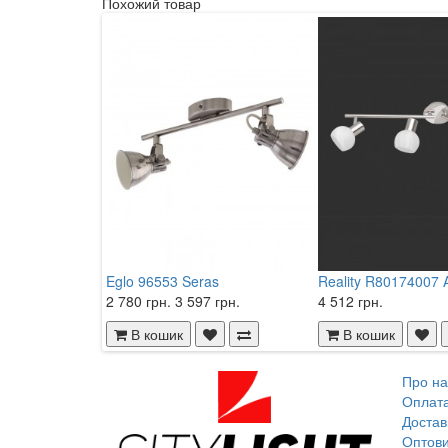
Похожий товар
Eglo 96553 Seras
Reality R80174007 
2 780 грн.
3 597 грн.
4 512 грн.
В кошик
В кошик
Про на
Оплат
Достав
Оптови