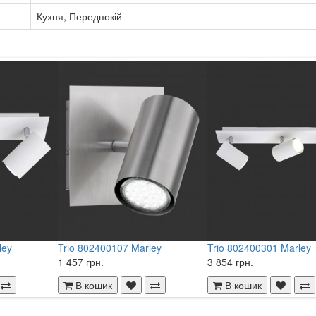
Кухня, Передпокій
ley
Trio 802400107 Marley
Trio 802400301 Marley
1 457 грн.
3 854 грн.
В кошик
В кошик