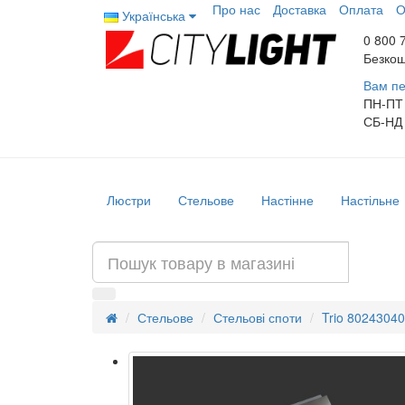
Про нас
Доставка
Оплата
О
Українська
0 800 
Безкош
Вам пе
ПН-ПТ
СБ-НД
Люстри
Стельове
Настінне
Настільне
Стельове
Стельові споти
Trio 80243040