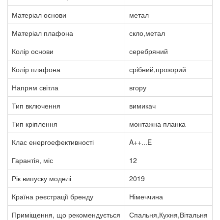
Матеріал основи
метал
Матеріал плафона
скло,метал
Колір основи
серебряний
Колір плафона
срібний,прозорий
Напрям світла
вгору
Тип включення
вимикач
Тип кріплення
монтажна планка
Клас енергоефективності
A++...E
Гарантія, міс
12
Рік випуску моделі
2019
Країна реєстрації бренду
Німеччина
Приміщення, що рекомендується
Спальня,Кухня,Вітальня