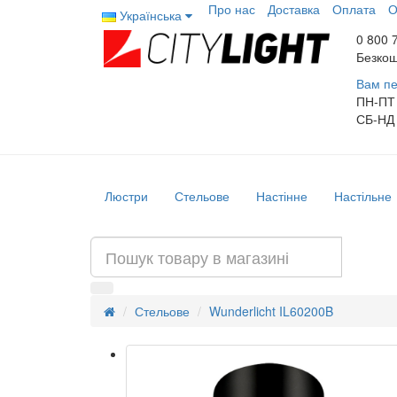
Про нас
Доставка
Оплата
О
Українська
0 800 
Безкош
Вам пе
ПН-ПТ
СБ-НД
Люстри
Стельове
Настінне
Настільне
Стельове
Wunderlicht IL60200B