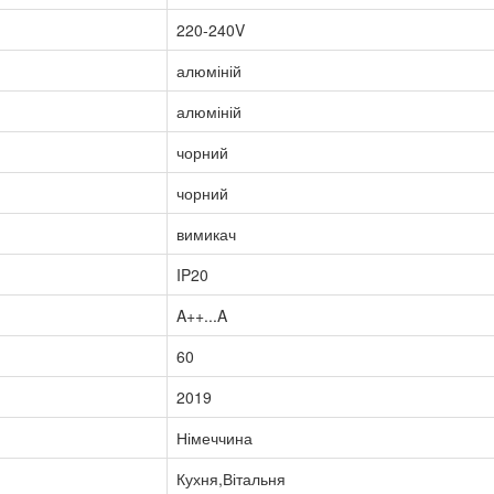
220-240V
алюміній
алюміній
чорний
чорний
вимикач
IP20
A++...A
60
2019
Німеччина
Кухня,Вітальня