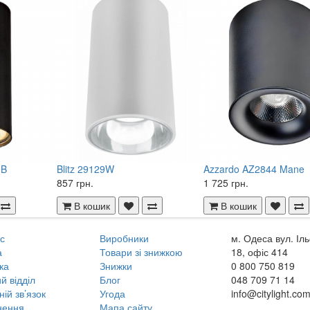
0B
Blitz 29129W
Azzardo AZ2844 Mane
857 грн.
1 725 грн.
В кошик
В кошик
с
Виробники
м. Одеса вул. Іл
а
Товари зі знижкою
18, офіс 414
ка
Знижки
0 800
750 819
й відділ
Блог
048
709 71 14
ній зв’язок
Угода
info@citylight.co
нення
Мапа сайту