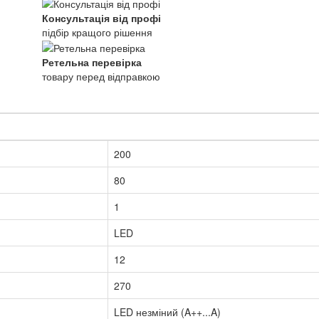
Консультація від профі
підбір кращого рішення
Ретельна перевірка
товару перед відправкою
200
80
1
LED
12
270
LED незміний (A++...A)