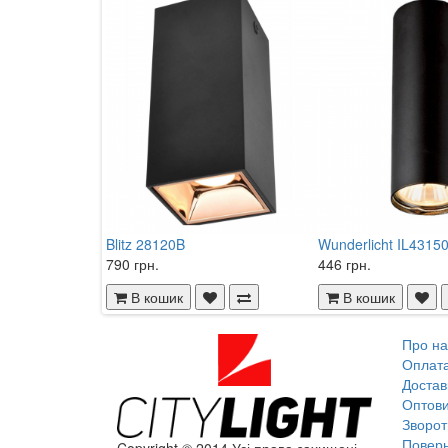
Blitz 28120B
Wunderlicht IL4315
790 грн.
446 грн.
В кошик
В кошик
Про на
Оплат
Достав
Оптови
Зворот
Повер
Copyright © 2014 Усі права захищені