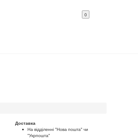
0
Доставка
На відділенні "Нова пошта" чи
"Укрпошта"