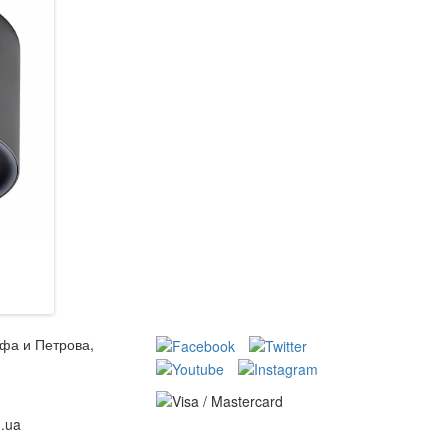
Azzardo AZ1712 Eloy Mini
Blitz 28120W
1 863 грн.
790 грн.
В кошик
В кошик
ьфа и Петрова,
m.ua