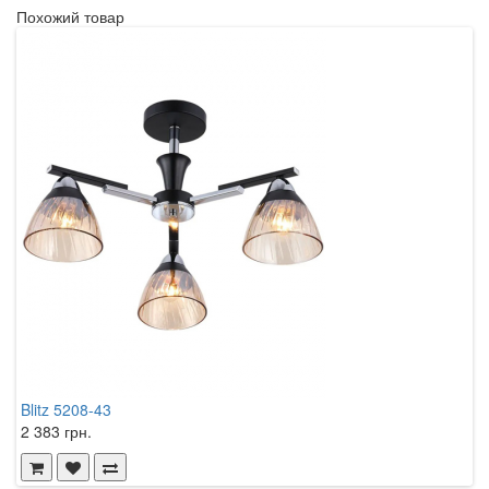
Похожий товар
Blitz 5208-43
W
2 383 грн.
3