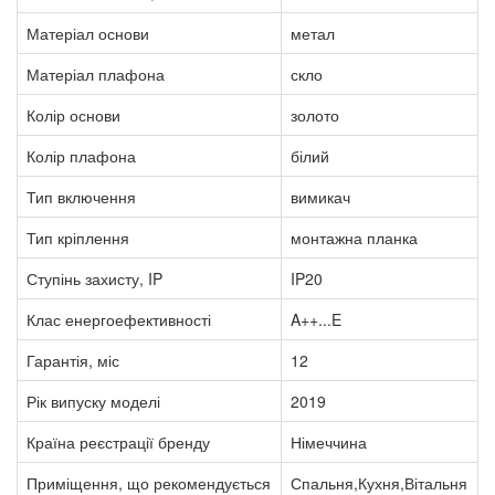
Матеріал основи
метал
Матеріал плафона
скло
Колір основи
золото
Колір плафона
білий
Тип включення
вимикач
Тип кріплення
монтажна планка
Ступінь захисту, IP
IP20
Клас енергоефективності
A++...E
Гарантія, міс
12
Рік випуску моделі
2019
Країна реєстрації бренду
Німеччина
Приміщення, що рекомендується
Спальня,Кухня,Вітальня