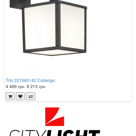
Trio 221560142 Cubango
T
4 489 грн.
8 213 грн.
7